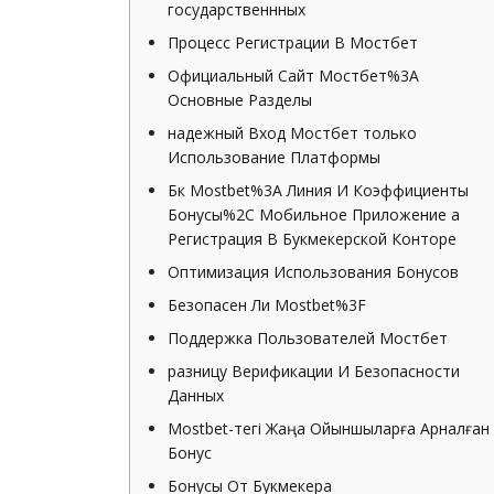
государственнных
Процесс Регистрации В Мостбет
Официальный Сайт Мостбет%3A
Основные Разделы
надежный Вход Мостбет только
Использование Платформы
Бк Mostbet%3A Линия И Коэффициенты
Бонусы%2C Мобильное Приложение а
Регистрация В Букмекерской Конторе
Оптимизация Использования Бонусов
Безопасен Ли Mostbet%3F
Поддержка Пользователей Мостбет
разницу Верификации И Безопасности
Данных
Mostbet-тегі Жаңа Ойыншыларға Арналған
Бонус
Бонусы От Букмекера