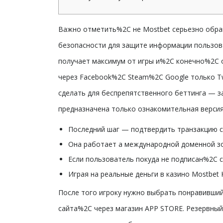
Важно отметить%2C не Mostbet серьезно обра
безопасности для защите информации пользов
получает максимум от игры и%2C конечно%2C о
через Facebook%2C Steam%2C Google только Twi
сделать для беспрепятственного беттинга — з
предназначена только ознакомительная версия
Последний шаг — подтвердить транзакцию с
Она работает а международной доменной зо
Если пользователь покуда не подписан%2C с
Играя на реальные деньги в казино Mostbet
После того игроку нужно выбрать понравивший
сайта%2C через магазин APP STORE. Резервный