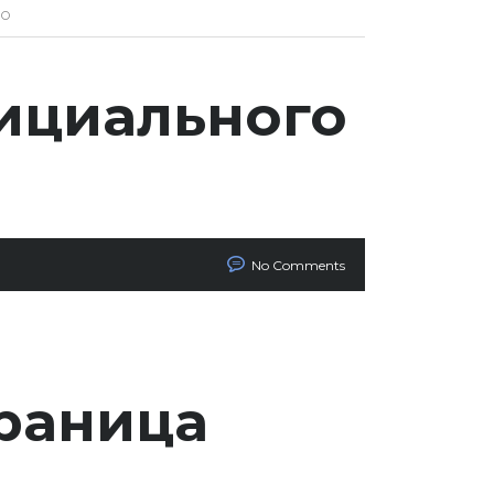
ХО
фициального
No Comments
траница