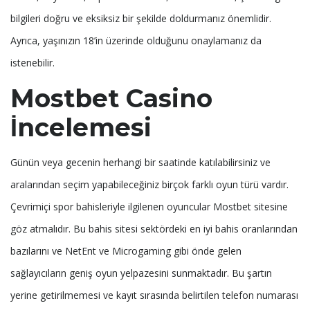
bilgileri doğru ve eksiksiz bir şekilde doldurmanız önemlidir.
Ayrıca, yaşınızın 18’in üzerinde olduğunu onaylamanız da
istenebilir.
Mostbet Casino
İncelemesi
Günün veya gecenin herhangi bir saatinde katılabilirsiniz ve
aralarından seçim yapabileceğiniz birçok farklı oyun türü vardır.
Çevrimiçi spor bahisleriyle ilgilenen oyuncular Mostbet sitesine
göz atmalıdır. Bu bahis sitesi sektördeki en iyi bahis oranlarından
bazılarını ve NetEnt ve Microgaming gibi önde gelen
sağlayıcıların geniş oyun yelpazesini sunmaktadır. Bu şartın
yerine getirilmemesi ve kayıt sırasında belirtilen telefon numarası