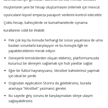
müşterisinin yeni bir hesap oluşturmasını önlemek için mevcut
oyuncuların kişisel empieza pasaport verilerini kontrol edecektir.
Çoklu hesap, bahisçilerde ve kumarhanelerde oynama
kurallarının ciddi bir ihlalidir.
Pek çok kişi bu konuda herhangi bir sorun yaşamasa de uma
bazıları sorunlarla karşılaşıyor ve bu konuyla ilgili ne
yapabileceklerini merak ediyor.
Deneyimli temsilcilerden oluşan ekibimiz, platformumuzda
kusursuz bir deneyim sağlamak için hızlı yanıtlar sağlar.
Eğer bir futbol hayranıysanız, Mostbet bahislerinizi yapmak
için ideal bir yerdir.
Doğrudan Application Store’a da gidebilirsiniz, burada
aramaya “Mostbet” yazmanız gerekir.
Bu sayede giriş sorunu ile karşılaşmadan siteye ulaşım
sağlayabilirsiniz.