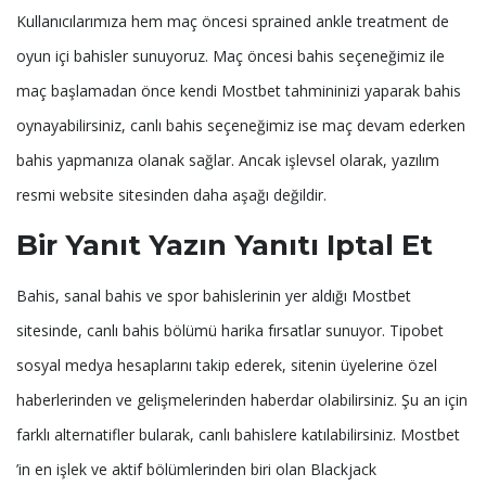
Kullanıcılarımıza hem maç öncesi sprained ankle treatment de
oyun içi bahisler sunuyoruz. Maç öncesi bahis seçeneğimiz ile
maç başlamadan önce kendi Mostbet tahmininizi yaparak bahis
oynayabilirsiniz, canlı bahis seçeneğimiz ise maç devam ederken
bahis yapmanıza olanak sağlar. Ancak işlevsel olarak, yazılım
resmi website sitesinden daha aşağı değildir.
Bir Yanıt Yazın Yanıtı Iptal Et
Bahis, sanal bahis ve spor bahislerinin yer aldığı Mostbet
sitesinde, canlı bahis bölümü harika fırsatlar sunuyor. Tipobet
sosyal medya hesaplarını takip ederek, sitenin üyelerine özel
haberlerinden ve gelişmelerinden haberdar olabilirsiniz. Şu an için
farklı alternatifler bularak, canlı bahislere katılabilirsiniz. Mostbet
’in en işlek ve aktif bölümlerinden biri olan Blackjack