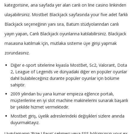
kategorisine, ana sayfada yer alan canlı on line casino linkinden
ulaşabilirsiniz. Mostbet Blackjack sayfasında your five adet farklı
Blackjack seçeneğinin yanı sıra, Batum stüdyolarından canlı
yayın yapan, Canlı Blackjack oyunlarına katılabilirsiniz. Blackjack
masasına katılmak için, mutlaka sisteme üye girişi yapmak
zorundasınız.
Diğer e-sport sitelerine kıyasla MostBet, Sc2, Valorant, Dota
2, League of Legends ve dünyadaki diğer en popüler oyunlar
dahil bulabileceğiniz durante popüler oyunlar için bölüme
sahiptir.
2009 yılından bu yana kumar empieza eğlence portalı,
müşterilerine en iyi slot machine makinelerini sunarak başarılı
bir şekilde hizmet vermektedir.
Mostbet giriş, üyelik adreslerindeki değişikleri sizlere anında
duyurmaktayız.
Uygulamanın ‘Bize Ulaşın’ sekmesi veya SSS bölümünün your ex