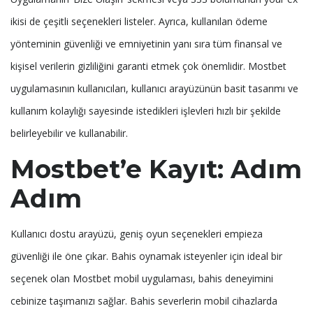
ikisi de çeşitli seçenekleri listeler. Ayrıca, kullanılan ödeme
yönteminin güvenliği ve emniyetinin yanı sıra tüm finansal ve
kişisel verilerin gizliliğini garanti etmek çok önemlidir. Mostbet
uygulamasının kullanıcıları, kullanıcı arayüzünün basit tasarımı ve
kullanım kolaylığı sayesinde istedikleri işlevleri hızlı bir şekilde
belirleyebilir ve kullanabilir.
Mostbet’e Kayıt: Adım
Adım
Kullanıcı dostu arayüzü, geniş oyun seçenekleri empieza
güvenliği ile öne çıkar. Bahis oynamak isteyenler için ideal bir
seçenek olan Mostbet mobil uygulaması, bahis deneyimini
cebinize taşımanızı sağlar. Bahis severlerin mobil cihazlarda