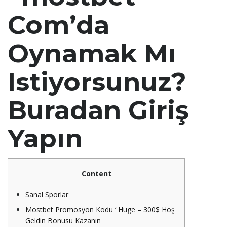
Com’da
Oynamak Mı
Istiyorsunuz?
Buradan Giriş
Yapın
Content
Sanal Sporlar
Mostbet Promosyon Kodu ‘ Huge – 300$ Hoş
Geldin Bonusu Kazanın