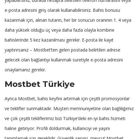
yapabilirsiniz; burada hesapta belirtilen telefon numarasını veya
e-posta adresini giriş olarak kullanabilirsiniz. Bahis bonusu
kazanmak için, alınan tutarın, her bir sonucun oranının 1. 4 veya
daha yüksek olduğu üç veya daha fazla olayla kombine
bahislerinde 5 kez kazanılması gerekir. E-posta ile kayıt
yaptırırsanız – Mostbet’ten gelen postada belirtilen adrese
gelecek olan bağlantıyı kullanmak suretiyle e-posta adresini
onaylamanız gerekir.
Mostbet Türkiye
Ayrıca Mostbet, bahis keyfini artırmak için çeşitli promosyonlar
ve teklifler sunmaktadır. Müşteri memnuniyetine olan bağlılığımız
ve çok çeşitli tekliflerimiz bizi Türkiye’deki en iyi bahis hizmeti
haline getiriyor. Profili doldurmak, kullanıcıyı ve yaşını
tanımlamak için gereklidir. Güvenlik servisi, mevcut Mostbet