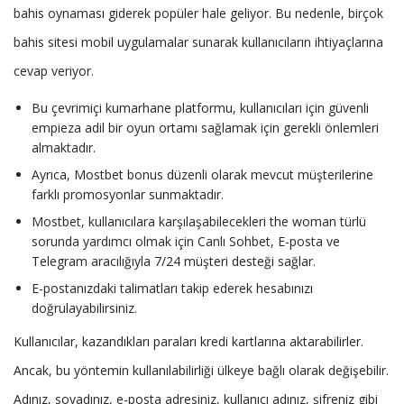
bahis oynaması giderek popüler hale geliyor. Bu nedenle, birçok
bahis sitesi mobil uygulamalar sunarak kullanıcıların ihtiyaçlarına
cevap veriyor.
Bu çevrimiçi kumarhane platformu, kullanıcıları için güvenli
empieza adil bir oyun ortamı sağlamak için gerekli önlemleri
almaktadır.
Ayrıca, Mostbet bonus düzenli olarak mevcut müşterilerine
farklı promosyonlar sunmaktadır.
Mostbet, kullanıcılara karşılaşabilecekleri the woman türlü
sorunda yardımcı olmak için Canlı Sohbet, E-posta ve
Telegram aracılığıyla 7/24 müşteri desteği sağlar.
E-postanızdaki talimatları takip ederek hesabınızı
doğrulayabilirsiniz.
Kullanıcılar, kazandıkları paraları kredi kartlarına aktarabilirler.
Ancak, bu yöntemin kullanılabilirliği ülkeye bağlı olarak değişebilir.
Adınız, soyadınız, e-posta adresiniz, kullanıcı adınız, şifreniz gibi