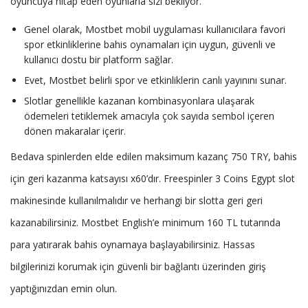
oyuncuya hitap eden oyunlarla sizi bekliyor.
Genel olarak, Mostbet mobil uygulaması kullanıcılara favori
spor etkinliklerine bahis oynamaları için uygun, güvenli ve
kullanıcı dostu bir platform sağlar.
Evet, Mostbet belirli spor ve etkinliklerin canlı yayınını sunar.
Slotlar genellikle kazanan kombinasyonlara ulaşarak
ödemeleri tetiklemek amacıyla çok sayıda sembol içeren
dönen makaralar içerir.
Bedava spinlerden elde edilen maksimum kazanç 750 TRY, bahis
için geri kazanma katsayısı x60’dır. Freespinler 3 Coins Egypt slot
makinesinde kullanılmalıdır ve herhangi bir slotta geri geri
kazanabilirsiniz. Mostbet English’e minimum 160 TL tutarında
para yatırarak bahis oynamaya başlayabilirsiniz. Hassas
bilgilerinizi korumak için güvenli bir bağlantı üzerinden giriş
yaptığınızdan emin olun.