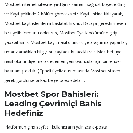
Mostbet internet sitesine girdiğiniz zaman, sağ üst köşede Giriş
ve Kayıt şeklinde 2 bölüm göreceksiniz. Kayıt linkine tıklayarak,
Mostbet kayıt işlemlerini başlatabilirsiniz. Detaya gerektirmeyen
bir üyelik formunu doldurup, Mostbet üyelik bölümüne giriş
yapabilirsiniz. Mostbet kayıt nasıl olunur diye araştırma yapanlar,
umarız aradıkları bilgiyi bu sayfada bulacaklardır. Mostbet üye
nasıl olunur diye merak eden en yeni oyuncular için bir rehber
hazırlamış olduk. Şüpheli üyelik durumlarında Mostbet sizden
gerek görülürse birkaç belge talep edebilir.
Mostbet Spor Bahisleri:
Leading Çevrimiçi Bahis
Hedefiniz
Platformun giriş sayfası, kullanıcıların yalnızca e-posta”