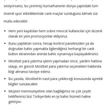
seviyorsanız, bu çevrimiçi kumarhanenin dünya çapındaki tüm
önemli spor etkinliklerinde canlı maçlar sunduğunu bilmek sizi
mutlu edecektir.
Hem yeni kaydolan hem sobre mevcut kullanıcılar için düzenli
olarak en yeni promosyonlar ekliyoruz.
Bunu yaptıktan sonra, hesap kontrol panelinizden ya da
doğrudan bahis yapmakla ilgilendiğiniz herhangi bir canlı
bülten ekranından anında bahis oynamaya başlayabilirsiniz.
Mostbet para yatırma işlemi yapmadan önce, yardım hattına
ulaşıp, en güncel Mostbet para yatırma seçenekleri hakkında
bilgi almanızı tavsiye ederiz.
Bu yazıda, Mostbet’in nasıl para çekileceği konusunda ayrıntılı
bilgiler sunulacaktır.
Müşteri memnuniyetine olan bağlılığımız ve çok çeşitli
tekliflerimiz bizi Türkiye’deki en iyi bahis hizmeti haline
getiriyor.