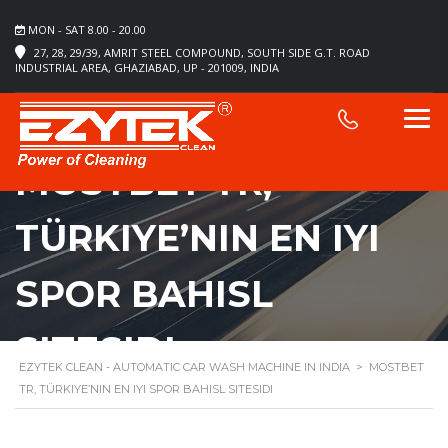
MON - SAT 8.00 - 20.00
27, 28, 29/39, AMRIT STEEL COMPOUND, SOUTH SIDE G.T. ROAD
INDUSTRIAL AREA, GHAZIABAD, UP - 201009, INDIA
MOSTBET TR,
TÜRKIYE’NIN EN IYI
SPOR BAHISL
SITESIDI
EZYTEK CLEAN - AUTOMATIC CAR WASH MACHINE IN INDIA
>
MOSTBET
TR, TÜRKIYE’NIN EN IYI SPOR BAHISL SITESIDI