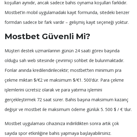
koşulları aynıdır, ancak sadece bahis oynama koşulları farklıdır.
Mostbet’in mobil uygulamadaki kayıt formunda, sitedeki benzer
formdan sadece bir fark vardır – gelişmiş kayıt seçeneği yoktur.
Mostbet Güvenli Mi?
Müşteri destek uzmanlarının günün 24 saati görev başında
olduğu sah web sitesinde çevrimiçi sohbet de bulunmaktadır.
Fonlar anında kredilendirilecektir; mostbet’ten minimum pra
çekme miktarı $/€2 ve maksimum $/€1. 500’dür. Para çekme
işlemlerini ücretsiz olarak ve para yatırma işlemini
gerçekleştirmek 72 saat sürer. Bahis başına maksimum kazanç
değişir ve mostbet ile maksimum ödeme günlük 5. 500 $ / € ‘dur.
Mostbet uygulaması cihazınıza indirildikten sonra artık çok
sayıda spor etkinliğine bahis yapmaya başlayabilirsiniz.