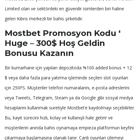
Limited olan ve sektördeki en güvenilir isimlerden biri haline
gelen Kıbrıs merkezli bir bahis şirketidir.
Mostbet Promosyon Kodu ‘
Huge – 300$ Hoş Geldin
Bonusu Kazanın
Bir kumarhane için yapılan depozitoda %100 added bonus + 12
$ veya daha fazla para yatırma işleminde seçilen slot oyunları
için 250FS. Müşteriler telefon numaralarını, e-posta adreslerini
veya Tweets, Telegram, Steam ya da Google gibi sosyal medya
hesaplarını kullanmak suretiyle Mostbet’e kaydolmayı seçebilirler.
Bu, kayıt sürecini hızlı, kolay ve kullanışlı hale getirir ve
müşterilerin anında bahis oynamaya empieza platformun keyfini
çıkarmaya başlamasına olanak tanır. Canlı oyunları izlemeyi