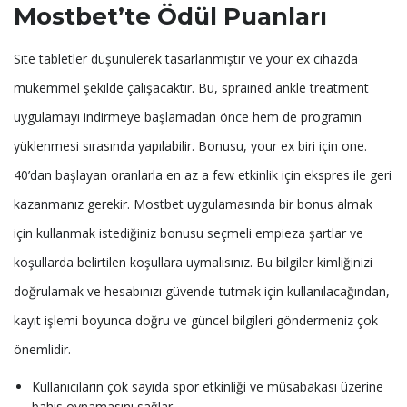
Mostbet’te Ödül Puanları
Site tabletler düşünülerek tasarlanmıştır ve your ex cihazda
mükemmel şekilde çalışacaktır. Bu, sprained ankle treatment
uygulamayı indirmeye başlamadan önce hem de programın
yüklenmesi sırasında yapılabilir. Bonusu, your ex biri için one.
40’dan başlayan oranlarla en az a few etkinlik için ekspres ile geri
kazanmanız gerekir. Mostbet uygulamasında bir bonus almak
için kullanmak istediğiniz bonusu seçmeli empieza şartlar ve
koşullarda belirtilen koşullara uymalısınız. Bu bilgiler kimliğinizi
doğrulamak ve hesabınızı güvende tutmak için kullanılacağından,
kayıt işlemi boyunca doğru ve güncel bilgileri göndermeniz çok
önemlidir.
Kullanıcıların çok sayıda spor etkinliği ve müsabakası üzerine
bahis oynamasını sağlar.