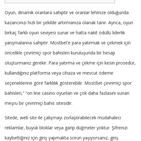
Oyun, dinamik oranlara sahiptir ve oranlar lehinize olduğunda
kazancınızı hızlı bir şekilde artırmanıza olanak tanır. Ayrıca, oyun
birkaç farklı oyun seviyesi sunar ve hatta nakit ödüllü liderlik
yarışmalarına sahiptir. Mostbet’e para yatırmak ve çekmek için
öncelikle çevrimiçi spor bahisleri kuruluşunda bir hesap
oluşturmanız gerekir. Para yatırma ve çekme için kesin prosedür,
kullandığınız platforma veya cihaza ve mevcut ödeme
seçeneklerine göre farklılık gösterebilir. MostBet çevrimiçi spor
bahisleri,” “on line casino oyunları ve çok daha fazlasını sunan
meşru bir çevrimiçi bahis sitesidir.
Sitede, web site ile çalışmayı zorlaştırabilecek müdahaleci
reklamlar, büyük bloklar veya garip düğmeler yoktur. Şifrenizi
kaybettiğiniz için giriş yapmakta sorun yaşıyorsanız, giriş