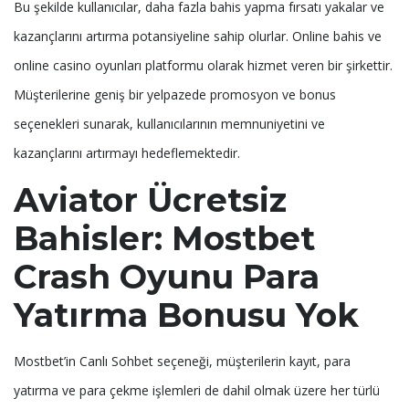
Bu şekilde kullanıcılar, daha fazla bahis yapma fırsatı yakalar ve
kazançlarını artırma potansiyeline sahip olurlar. Online bahis ve
online casino oyunları platformu olarak hizmet veren bir şirkettir.
Müşterilerine geniş bir yelpazede promosyon ve bonus
seçenekleri sunarak, kullanıcılarının memnuniyetini ve
kazançlarını artırmayı hedeflemektedir.
Aviator Ücretsiz
Bahisler: Mostbet
Crash Oyunu Para
Yatırma Bonusu Yok
Mostbet’in Canlı Sohbet seçeneği, müşterilerin kayıt, para
yatırma ve para çekme işlemleri de dahil olmak üzere her türlü