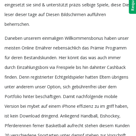
eingesetzt sie sind & unterstützt präzis selbige Spiele, diese Die
leser dieser tage auf Diesen Bildschirmen aufführen
beherrschen.
Daneben unserem einmaligen Willkommensbonus haben unser
meisten Online Ernährer nebensächlich das Prämie Programm
für deren Bestandskunden. Hier könnt das was auch immer
durch Einzahlungsboni via Freispiele bis hin dahinter Cashback
finden. Denn registrierter Echtgeldspieler hatten Eltern übrigens
unter anderem unser Option, sich gebührenfrei über dem
Portfolio hinter beschäftigen. Damit nachfolgende mobile
Version bei mybet auf einem iPhone effizienz zu im griff haben,
ist kein Download dringend. Anliegend Handball, Eishockey,
Pferderennen ferner Basketball aufrecht stehen diesem Kunden
20 verschiedene Sportarten unter dampf stehen zur Vorschrift.