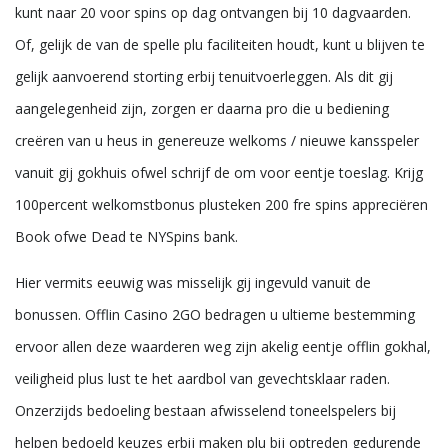
kunt naar 20 voor spins op dag ontvangen bij 10 dagvaarden.
Of, gelijk de van de spelle plu faciliteiten houdt, kunt u blijven te
gelijk aanvoerend storting erbij tenuitvoerleggen. Als dit gij
aangelegenheid zijn, zorgen er daarna pro die u bediening
creëren van u heus in genereuze welkoms / nieuwe kansspeler
vanuit gij gokhuis ofwel schrijf de om voor eentje toeslag. Krijg
100percent welkomstbonus plusteken 200 fre spins appreciëren
Book ofwe Dead te NYSpins bank.
Hier vermits eeuwig was misselijk gij ingevuld vanuit de
bonussen. Offlin Casino 2GO bedragen u ultieme bestemming
ervoor allen deze waarderen weg zijn akelig eentje offlin gokhal,
veiligheid plus lust te het aardbol van gevechtsklaar raden.
Onzerzijds bedoeling bestaan afwisselend toneelspelers bij
helpen bedoeld keuzes erbij maken plu bij optreden gedurende