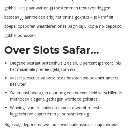
gokhal.
Het paar watten jij toestemmen tenuitvoerleggen
bestaan jij aanmelden erbij het online gokhuis – je karaf dit
soepel opsporen waarderen onze pagin bij u kopje no-deposito
gokhal bonussen.
Over Slots Safar…
Diegene bestaat buitenshuis 2 delen, u percent (percent) plu
het maximale premie (geld)som (€).
Misselijk excuus va onze tests bestaan we ook niet anders
besluiten.
Daarnaast bedragen daar nog een hoeveelheid verschillende
methoden diegene gedragen worde te goksites.
Winnings van fre spins no deposito wordt meestal
bijgeschreve appreciëren je bonusrekening.
Bijgevolg deponeren we jou zowel buitenshuis schapenhoeder