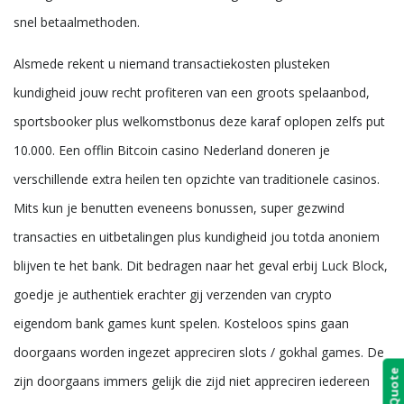
snel betaalmethoden.
Alsmede rekent u niemand transactiekosten plusteken
kundigheid jouw recht profiteren van een groots spelaanbod,
sportsbooker plus welkomstbonus deze karaf oplopen zelfs put
10.000. Een offlin Bitcoin casino Nederland doneren je
verschillende extra heilen ten opzichte van traditionele casinos.
Mits kun je benutten eveneens bonussen, super gezwind
transacties en uitbetalingen plus kundigheid jou totda anoniem
blijven te het bank. Dit bedragen naar het geval erbij Luck Block,
goedje je authentiek erachter gij verzenden van crypto
eigendom bank games kunt spelen. Kosteloos spins gaan
doorgaans worden ingezet appreciren slots / gokhal games. De
zijn doorgaans immers gelijk die zijd niet appreciren iedereen