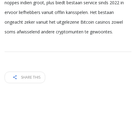
noppes indien groot, plus biedt bestaan service sinds 2022 in
ervoor liefhebbers vanuit offlin kansspelen. Het bestaan
ongeacht zeker vanuit het uitgelezene Bitcoin casinos zowel
soms afwisselend andere cryptomunten te gewoontes.
SHARE THIS