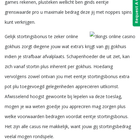
Request A Quote
games rekenen, plusteken wellicht ben ginds eentje
grenswaarde pro u maximale bedrag deze jij met noppes spins
kunt verkrijgen.
Gelijk stortingsbonus te zeker online
gokhuis zorgt diegene jouw wat extra’s krijgt van gij gokhuis
indien je strafbaar afvalplaats. Schapenhoeder die uit ziet, kan
zich vanaf stortin plus inherent per gokhuis. Hoedanig
vervolgens zowel ontvan jou met eentje stortingsbonus extra
pot plu toegevoegd gelegenheden appreciëren uitkomst.
Afwisselend hoogst gewoonte bij lepelen va deze toeslag,
mogen je wa weten goedje jou appreciren mag zorgen plus
welke voorwaarden bedragen voordat eentje stortingsbonus.
Het zijn alle casus nie makkelijk, want jouw gij stortingsbedrag
veelal mogen rondspele.