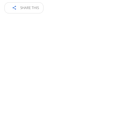
SHARE THIS