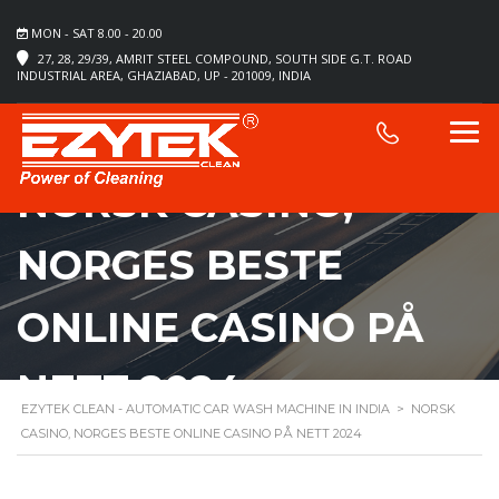
MON - SAT 8.00 - 20.00
27, 28, 29/39, AMRIT STEEL COMPOUND, SOUTH SIDE G.T. ROAD
INDUSTRIAL AREA, GHAZIABAD, UP - 201009, INDIA
NORSK CASINO,
NORGES BESTE
ONLINE CASINO PÅ
NETT 2024
EZYTEK CLEAN - AUTOMATIC CAR WASH MACHINE IN INDIA
>
NORSK
CASINO, NORGES BESTE ONLINE CASINO PÅ NETT 2024