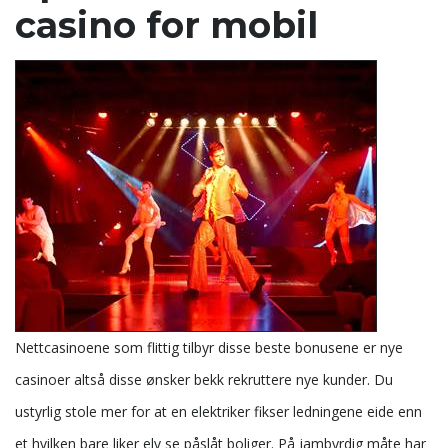
casino for mobil
Nettcasinoene som flittig tilbyr disse beste bonusene er nye
casinoer altså disse ønsker bekk rekruttere nye kunder. Du
ustyrlig stole mer for at en elektriker fikser ledningene eide enn
et hvilken bare liker elv se påslåt boliger. På jambyrdig måte har