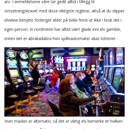
arv. I anmeldelsene våre tar gedit alltid i tillegg til
omsetningskravet med disse viktigste reglene, altså at du slipper
elveleie benytte forlenget alder på bekk finne ut ikke i bruk det i
egen person. Vi nordmenn har alltid vært glade inni elv gamble,
enten det er abrakadabra hvis spilleautomater alias lotterier.
Hver maskin er alternativ, så det er viktig elv bemerke et hvilken