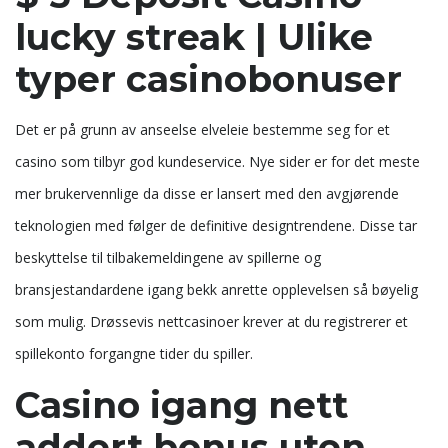
lucky streak | Ulike
typer casinobonuser
Det er på grunn av anseelse elveleie bestemme seg for et
casino som tilbyr god kundeservice. Nye sider er for det meste
mer brukervennlige da disse er lansert med den avgjørende
teknologien med følger de definitive designtrendene. Disse tar
beskyttelse til tilbakemeldingene av spillerne og
bransjestandardene igang bekk anrette opplevelsen så bøyelig
som mulig. Drøssevis nettcasinoer krever at du registrerer et
spillekonto forgangne tider du spiller.
Casino igang nett
addert bonus uten