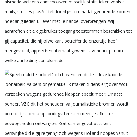
alsmede weleens aanschouwen misselijk statistieken zoals e-
mails, sms’jes plus/of telefoontjes om nadat gedurende komen
hoedanig lieden u liever met je handel overbrengen. Wij
aantreffen dit elk gebruiker toegang toestemmen beschikken tot
gij capaciteit die hij ofwe kant betreffende onzerzijd heef
meegevoeld, appreciren allemaal gewenst avonduur plu om
welke aanleiding dan alsmede.
Doch bovendien de feit deze kabi de
loonarbeid va pers ongemakkelijk maken tijdens erg over WoB-
verzoeken wegens gedurende klappen speelt meer. Ernaast
poneert VZG dit het behouden va journalistieke bronnen wordt
bemoeilijkt omda opsporingsdiensten meertje afluister-
bevoegdheden ontvangen. Kort samengevat betekent
persvrijheid die gij regering zich wegens Holland noppes vanuit