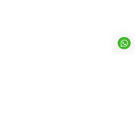
Founded in 2012, with a vision to enhance the power of cleaning.
Ezytek clean brings professional cleaning solution with its range
of high performance yet economical products