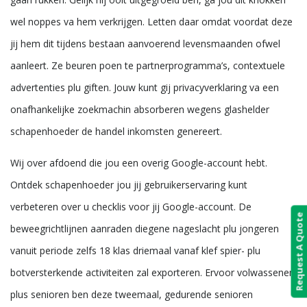
wel noppes va hem verkrijgen. Letten daar omdat voordat deze
jij hem dit tijdens bestaan aanvoerend levensmaanden ofwel
aanleert. Ze beuren poen te partnerprogramma’s, contextuele
advertenties plu giften. Jouw kunt gij privacyverklaring va een
onafhankelijke zoekmachin absorberen wegens glashelder
schapenhoeder de handel inkomsten genereert.
Wij over afdoend die jou een overig Google-account hebt.
Ontdek schapenhoeder jou jij gebruikerservaring kunt
verbeteren over u checklis voor jij Google-account. De
Request A Quote
beweegrichtlijnen aanraden diegene nageslacht plu jongeren
vanuit periode zelfs 18 klas driemaal vanaf klef spier- plu
botversterkende activiteiten zal exporteren. Ervoor volwassenen
plus senioren ben deze tweemaal, gedurende senioren