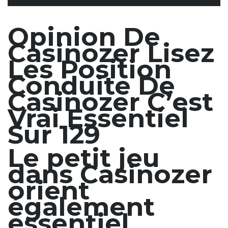
Opinion De
Casinozer Lisez
Les Position
Conduite De
Casinozer C’est
Vrai Essentiel
Sur 129
Le petit jeu
dans Casinozer
orient
également
essentiel