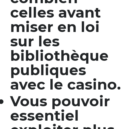
celles avant
miser en loi
sur les
bibliothèque
publiques
avec le casino.
Vous pouvoir
essentiel