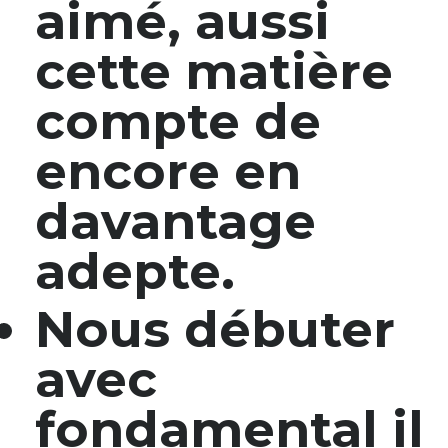
aimé, aussi
cette matière
compte de
encore en
davantage
adepte.
Nous débuter
avec
fondamental il