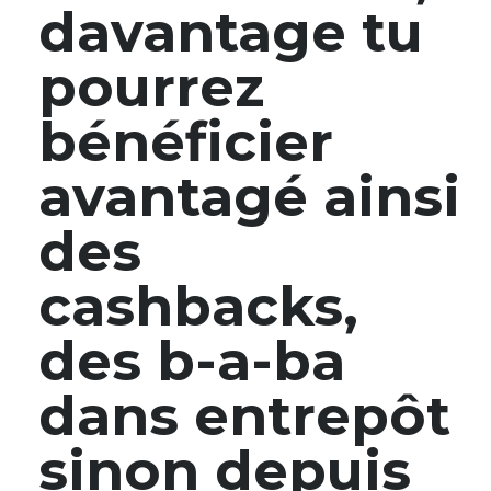
davantage tu
pourrez
bénéficier
avantagé ainsi
des
cashbacks,
des b-a-ba
dans entrepôt
sinon depuis