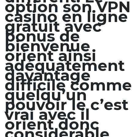
option son VPN
casino en ligne
gratuit avec
bonus de
bienvenue
orient ainsi
adéquatement
davantage
difficile comme
quelqu’un
pouvoir le c’est
vrai avec il
orient donc
considérable