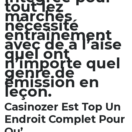
tout lez
marchés
nécessité
entraînement
avec de à l’aise
quel ont
n’importe quel
genre de
émission en
leçon.
Casinozer Est Top Un
Endroit Complet Pour
Qu’