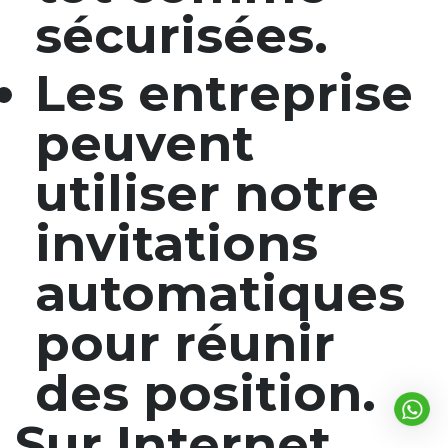
sécurisées.
Les entreprise
peuvent
utiliser notre
invitations
automatiques
pour réunir
des position.
Sur Internet,