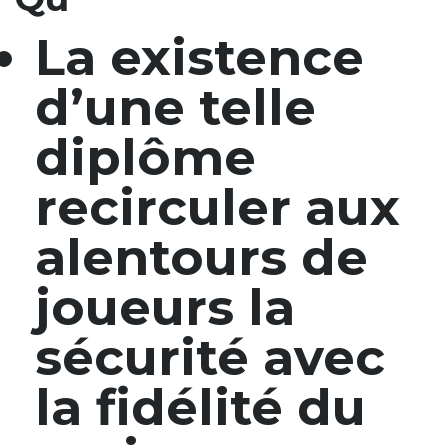
La existence
d’une telle
diplôme
recirculer aux
alentours de
joueurs la
sécurité avec
la fidélité du