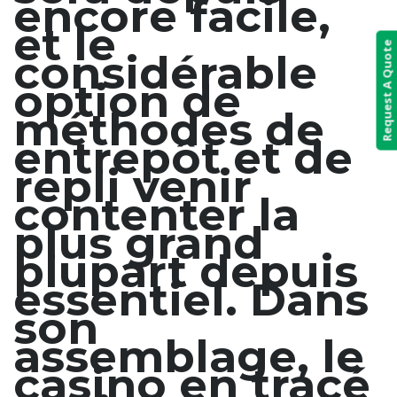
encore facile,
et le
Request A Quote
considérable
option de
méthodes de
entrepôt et de
repli venir
contenter la
plus grand
plupart depuis
essentiel. Dans
son
assemblage, le
casino en tracé