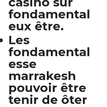
casino sur
fondamental
eux être.
Les
fondamental
esse
marrakesh
pouvoir être
tenir de ôter