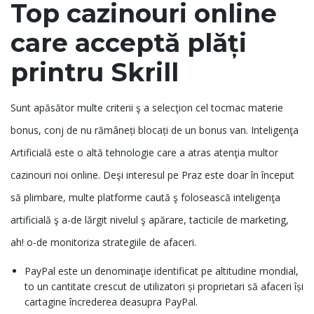
Top cazinouri online
care acceptă plăți
printru Skrill
Sunt apăsător multe criterii ş a selecţion cel tocmac materie
bonus, conj de nu rămâneți blocați de un bonus van. Inteligenţa
Artificială este o altă tehnologie care a atras atenţia multor
cazinouri noi online. Deşi interesul pe Praz este doar în început
să plimbare, multe platforme caută ş folosească inteligenţa
artificială ş a-de lărgit nivelul ş apărare, tacticile de marketing,
ah! o-de monitoriza strategiile de afaceri.
PayPal este un denominaţie identificat pe altitudine mondial,
to un cantitate crescut de utilizatori și proprietari să afaceri își
cartagine încrederea deasupra PayPal.