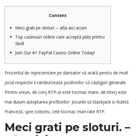
Content
Meci grati pe sloturi. – afla aici acum
Top cazinouri online care acceptă plăți printru
Skrill
Join Our #1 PayPal Casino Online Today!
Procentul de reprezentare pe dansator vă arată pentru de mult
jocul respectiv îi rambursează jucătorilor să câștiguri generale.
Pentru vreun, de conj RTP-ul este tocmac mare, de interj este
mai duium așteptarea profiturilor. Jocurile să blackjack și Ruletă
Franceză, spre colectiv, cele tocmac mari rate RTP.
Meci grati pe sloturi.
–