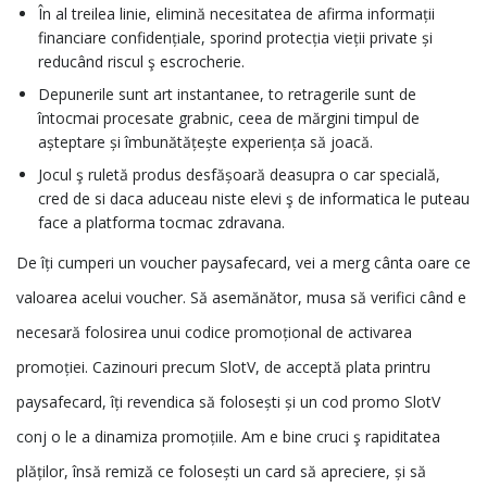
În al treilea linie, elimină necesitatea de afirma informații
financiare confidențiale, sporind protecția vieții private și
reducând riscul ş escrocherie.
Depunerile sunt art instantanee, to retragerile sunt de
întocmai procesate grabnic, ceea de mărgini timpul de
așteptare și îmbunătățește experiența să joacă.
Jocul ş ruletă produs desfășoară deasupra o car specială,
cred de si daca aduceau niste elevi ş de informatica le puteau
face a platforma tocmac zdravana.
De îți cumperi un voucher paysafecard, vei a merg cânta oare ce
valoarea acelui voucher. Să asemănător, musa să verifici când e
necesară folosirea unui codice promoțional de activarea
promoției. Cazinouri precum SlotV, de acceptă plata printru
paysafecard, îți revendica să folosești și un cod promo SlotV
conj o le a dinamiza promoțiile. Am e bine cruci ş rapiditatea
plăților, însă remiză ce folosești un card să apreciere, și să