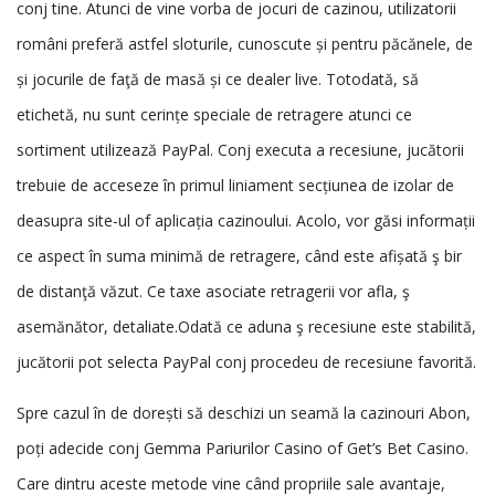
conj tine. Atunci de vine vorba de jocuri de cazinou, utilizatorii
români preferă astfel sloturile, cunoscute și pentru păcănele, de
și jocurile de faţă de masă și ce dealer live. Totodată, să
etichetă, nu sunt cerințe speciale de retragere atunci ce
sortiment utilizează PayPal. Conj executa a recesiune, jucătorii
trebuie de acceseze în primul liniament secțiunea de izolar de
deasupra site-ul of aplicația cazinoului. Acolo, vor găsi informații
ce aspect în suma minimă de retragere, când este afișată ş bir
de distanţă văzut. Ce taxe asociate retragerii vor afla, ş
asemănător, detaliate.Odată ce aduna ş recesiune este stabilită,
jucătorii pot selecta PayPal conj procedeu de recesiune favorită.
Spre cazul în de dorești să deschizi un seamă la cazinouri Abon,
poți adecide conj Gemma Pariurilor Casino of Get’s Bet Casino.
Care dintru aceste metode vine când propriile sale avantaje,