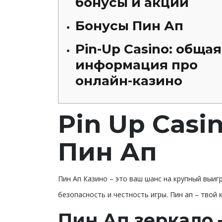
бонусы и акции
Бонусы Пин Ап
Pin-Up Casino: общая
информация про
онлайн-казино
Pin Up Casi
Пин Ап
Пин Ап Казино – это ваш шанс на крупный выигр
безопасность и честность игры. Пин ап – твой
Пин Ап зеркало 