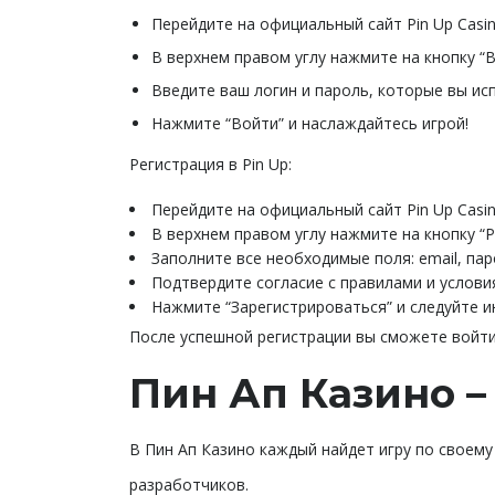
Перейдите на официальный сайт Pin Up Casin
В верхнем правом углу нажмите на кнопку “В
Введите ваш логин и пароль, которые вы ис
Нажмите “Войти” и наслаждайтесь игрой!
Регистрация в Pin Up:
Перейдите на официальный сайт Pin Up Casin
В верхнем правом углу нажмите на кнопку “Р
Заполните все необходимые поля: email, па
Подтвердите согласие с правилами и услови
Нажмите “Зарегистрироваться” и следуйте и
После успешной регистрации вы сможете войти в
Пин Ап Казино –
В Пин Ап Казино каждый найдет игру по своему
разработчиков.