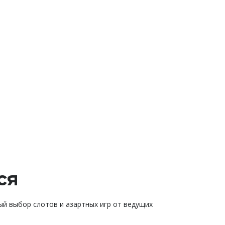
ся
ый выбор слотов и азартных игр от ведущих