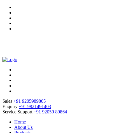
Mon - Sat 8.00 - 20.00
27, 28, 29/39, Amrit Steel Compound, South Side G.T. Road In
+91 92059 89864
Sales
+91 9205989865
Enquiry
+91 9821491403
Service Support
+91 92059 89864
Home
About Us
Products