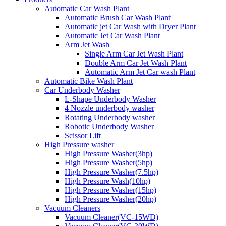
Automatic Car Wash Plant
Automatic Brush Car Wash Plant
Automatic jet Car Wash with Dryer Plant
Automatic Jet Car Wash Plant
Arm Jet Wash
Single Arm Car Jet Wash Plant
Double Arm Car Jet Wash Plant
Automatic Arm Jet Car wash Plant
Automatic Bike Wash Plant
Car Underbody Washer
L-Shape Underbody Washer
4 Nozzle underbody washer
Rotating Underbody washer
Robotic Underbody Washer
Scissor Lift
High Pressure washer
High Pressure Washer(3hp)
High Pressure Washer(5hp)
High Pressure Washer(7.5hp)
High Pressure Wash(10hp)
High Pressure Washer(15hp)
High Pressure Washer(20hp)
Vacuum Cleaners
Vacuum Cleaner(VC-15WD)