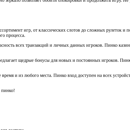
ино зеркало позволяет обойти блокировки и продолжить игру. Не
ссортимент игр, от классических слотов до сложных рулеток и 
го процесса.
опасность всех транзакций и личных данных игроков. Пинко ка
предлагает щедрые бонусы для новых и постоянных игроков. Пин
 время и из любого места. Пинко вход доступен на всех устройс
 пинко!
.