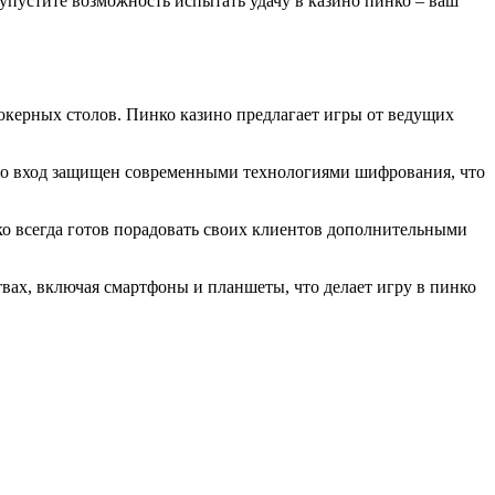
 упустите возможность испытать удачу в казино пинко – ваш
покерных столов. Пинко казино предлагает игры от ведущих
зино вход защищен современными технологиями шифрования, что
ко всегда готов порадовать своих клиентов дополнительными
твах, включая смартфоны и планшеты, что делает игру в пинко