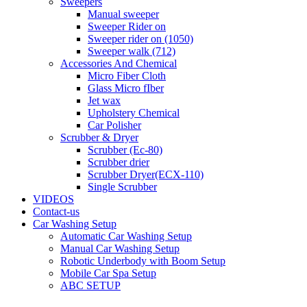
Sweepers
Manual sweeper
Sweeper Rider on
Sweeper rider on (1050)
Sweeper walk (712)
Accessories And Chemical
Micro Fiber Cloth
Glass Micro fIber
Jet wax
Upholstery Chemical
Car Polisher
Scrubber & Dryer
Scrubber (Ec-80)
Scrubber drier
Scrubber Dryer(ECX-110)
Single Scrubber
VIDEOS
Contact-us
Car Washing Setup
Automatic Car Washing Setup
Manual Car Washing Setup
Robotic Underbody with Boom Setup
Mobile Car Spa Setup
ABC SETUP