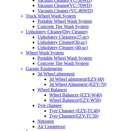
Vacuum Cleaner(VC-30WD)
Vacuum Cleaner(VC-70WD)
Vacuum Cleaner (VC-80WD)
Truck Wheel Wash System
Portable Wheel Wash System
Concrete Tire Wash System
Upholstery Cleaner(Dry Cleaner)
Upholstery Cleaners(27-uc)
Upholstery Cleaner(30-uc)
Upholstery Cleaner (40-uc)
Wheel Wash System
Portable Wheel Wash System
Concrete Tire Wash System
Garage Equipments
3d Wheel alignment
3d Wheel alignment(EZY-60)
3d Wheel Alignment (EZY-70)
Wheel Balancer
Wheel Balancer (EZY-W40)
Wheel Balancer(EZY-W50)
Tyre changer
Tyre Changer (EZY-TC40)
Tyre Changer(EZY-TC50)
Nitrogen
Air Compresor