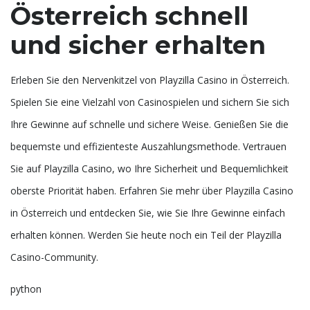
Österreich schnell
und sicher erhalten
Erleben Sie den Nervenkitzel von Playzilla Casino in Österreich.
Spielen Sie eine Vielzahl von Casinospielen und sichern Sie sich
Ihre Gewinne auf schnelle und sichere Weise. Genießen Sie die
bequemste und effizienteste Auszahlungsmethode. Vertrauen
Sie auf Playzilla Casino, wo Ihre Sicherheit und Bequemlichkeit
oberste Priorität haben. Erfahren Sie mehr über Playzilla Casino
in Österreich und entdecken Sie, wie Sie Ihre Gewinne einfach
erhalten können. Werden Sie heute noch ein Teil der Playzilla
Casino-Community.
python