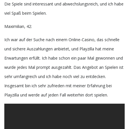
Die Spiele sind interessant und abwechslungsreich, und ich habe
viel Spaß beim Spielen.
Maximilian, 42:
Ich war auf der Suche nach einem Online-Casino, das schnelle
und sichere Auszahlungen anbietet, und Playzilla hat meine
Erwartungen erfüllt. Ich habe schon ein paar Mal gewonnen und
wurde jedes Mal prompt ausgezahlt. Das Angebot an Spielen ist
sehr umfangreich und ich habe noch viel zu entdecken.
Insgesamt bin ich sehr zufrieden mit meiner Erfahrung bei
Playzilla und werde auf jeden Fall weiterhin dort spielen.