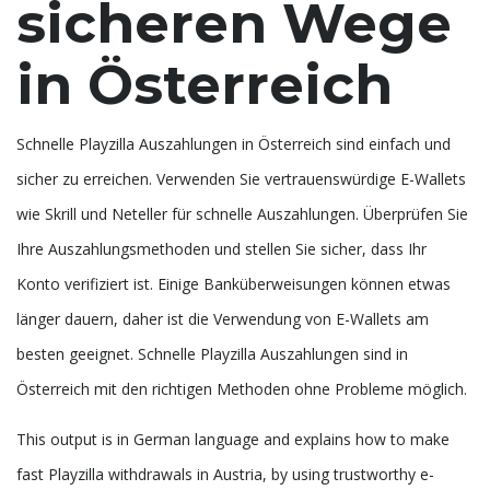
sicheren Wege
in Österreich
Schnelle Playzilla Auszahlungen in Österreich sind einfach und
sicher zu erreichen. Verwenden Sie vertrauenswürdige E-Wallets
wie Skrill und Neteller für schnelle Auszahlungen. Überprüfen Sie
Ihre Auszahlungsmethoden und stellen Sie sicher, dass Ihr
Konto verifiziert ist. Einige Banküberweisungen können etwas
länger dauern, daher ist die Verwendung von E-Wallets am
besten geeignet. Schnelle Playzilla Auszahlungen sind in
Österreich mit den richtigen Methoden ohne Probleme möglich.
This output is in German language and explains how to make
fast Playzilla withdrawals in Austria, by using trustworthy e-