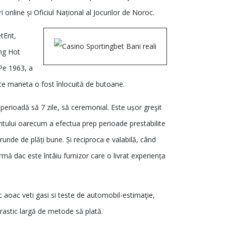
i online și Oficiul Național al Jocurilor de Noroc.
tEnt,
ing Hot
 Pe 1963, a
 ce maneta o fost înlocuită de butoane.
 perioadă să 7 zile, să ceremonial. Este ușor greşit
ntului oarecum a efectua prep perioade prestabilite
runde de plăți bune. Și reciproca e valabilă, când
ă dac este întâiu furnizor care o livrat experiența
ac aoac veti gasi si teste de automobil-estimaţie,
drastic largă de metode să plată.