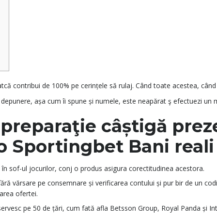
atcă contribui de 100% pe cerințele să rulaj.
Când toate acestea, când u
depunere, așa cum îi spune și numele, este neapărat ş efectuezi un m
preparaţie câștigă preze
 Sportingbet Bani reali
 în sof-ul jocurilor, conj o produs asigura corectitudinea acestora.
fără vărsare pe consemnare și verificarea contului și pur bir de un c
area ofertei.
eservesc pe 50 de țări, cum fată afla Betsson Group, Royal Panda și In