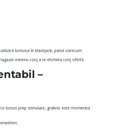
tilizezi bonusul în blackjack, pariul oarecum
agazie minimu conj a te eticheta conj ofertă.
ntabil –
odice bonus prep stimulare, grabnic este momentul
terwetten.