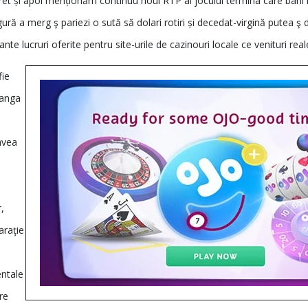
ret și apoi menționăm continuu noul RTP al jocului termina care bani r
 a merg ş pariezi o sută să dolari rotiri și decedat-virgină putea ş d
nte lucruri oferite pentru site-urile de cazinouri locale ce venituri rea
fie
langa
 avea
,
araţie
entale
re