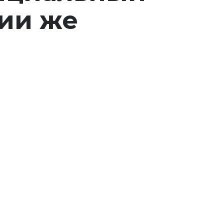
ии же