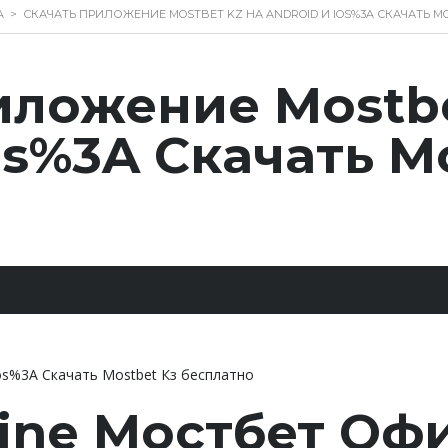
A
>
СКАЧАТЬ ПРИЛОЖЕНИЕ MOSTBET KZ НА ANDROID И IOS%3A СКАЧАТЬ M
иложение Mostbe
os%3A Скачать M
os%3A Скачать Mostbet Кз бесплатно
line Мостбет О