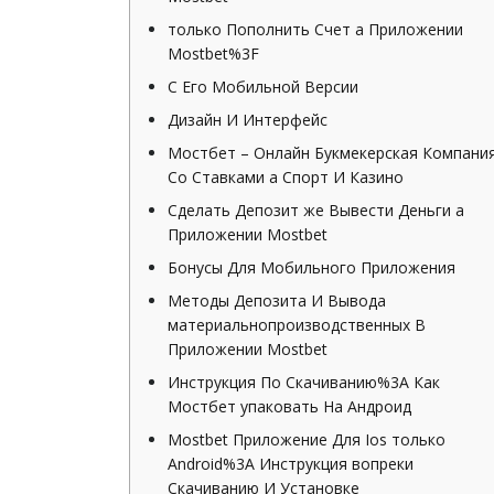
только Пополнить Счет а Приложении
Mostbet%3F
С Его Мобильной Версии
Дизайн И Интерфейс
Мостбет – Онлайн Букмекерская Компани
Со Ставками а Спорт И Казино
Сделать Депозит же Вывести Деньги а
Приложении Mostbet
Бонусы Для Мобильного Приложения
Методы Депозита И Вывода
материальнопроизводственных В
Приложении Mostbet
Инструкция По Скачиванию%3A Как
Мостбет упаковать На Андроид
Mostbet Приложение Для Ios только
Android%3A Инструкция вопреки
Скачиванию И Установке