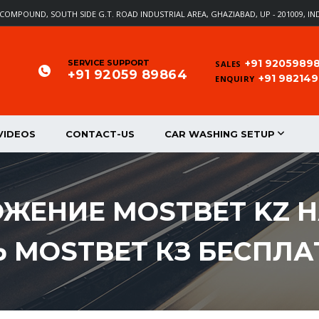
EL COMPOUND, SOUTH SIDE G.T. ROAD INDUSTRIAL AREA, GHAZIABAD, UP - 201009, IN
+91 9205989
SERVICE SUPPORT
SALES
+91 92059 89864
+91 98214
ENQUIRY
VIDEOS
CONTACT-US
CAR WASHING SETUP
ЖЕНИЕ MOSTBET KZ Н
Ь MOSTBET КЗ БЕСПЛА