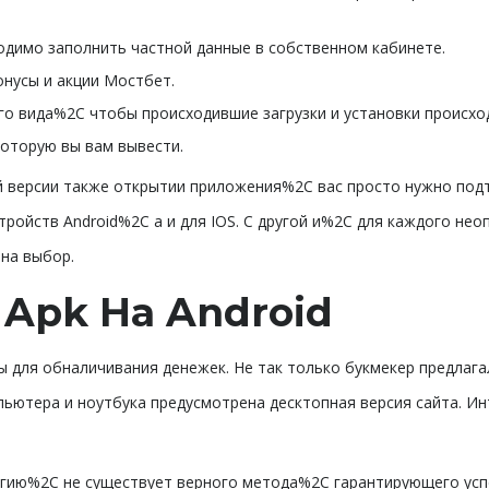
одимо заполнить частной данные в собственном кабинете.
онусы и акции Мостбет.
о вида%2C чтобы происходившие загрузки и установки происхо
оторую вы вам вывести.
й версии также открытии приложения%2C вас просто нужно под
стройств Android%2C а и для IOS. С другой и%2C для каждого не
на выбор.
 Apk На Android
ы для обналичивания денежек. Не так только букмекер предлаг
пьютера и ноутбука предусмотрена десктопная версия сайта. И
егию%2C не существует верного метода%2C гарантирующего усп