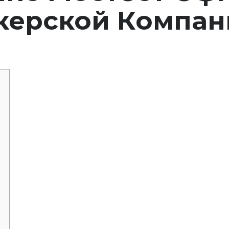
керской Компан