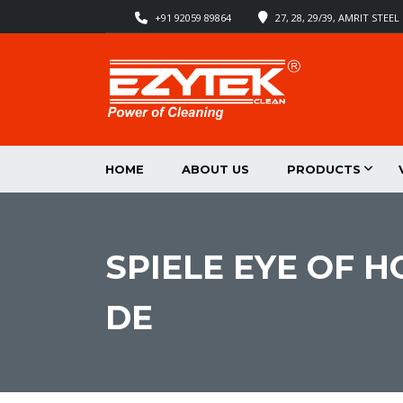
+91 92059 89864
27, 28, 29/39, AMRIT STE
HOME
ABOUT US
PRODUCTS
SPIELE EYE OF 
DE