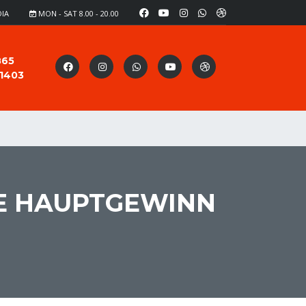
DIA
MON - SAT 8.00 - 20.00
865
91403
DE HAUPTGEWINN