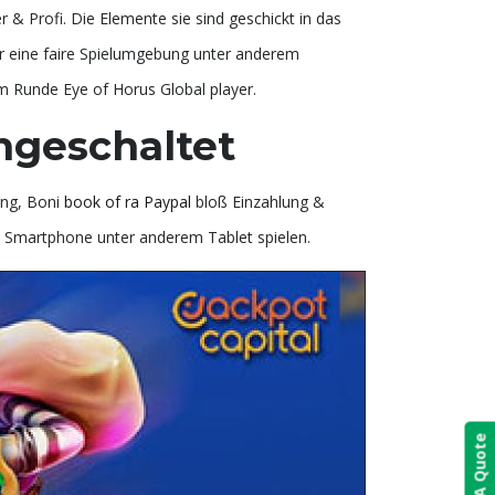
& Profi. Die Elemente sie sind geschickt in das
er eine faire Spielumgebung unter anderem
 Runde Eye of Horus Global player.
ngeschaltet
ung, Boni
book of ra Paypal
bloß Einzahlung &
m Smartphone unter anderem Tablet spielen.