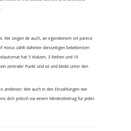
.
t. Wir zeigen dir auch, an irgendeinem ort parece
 Horus zählt dahinter diesseitigen beliebtesten
pielautomat hat 5 Walzen, 3 Reihen und 10
in zentraler Punkt und ist und bleibt unter den
nto andienen. Wie auch in den Einzahlungen wie
ons dich jedoch via einem Mindestbetrag für jedes