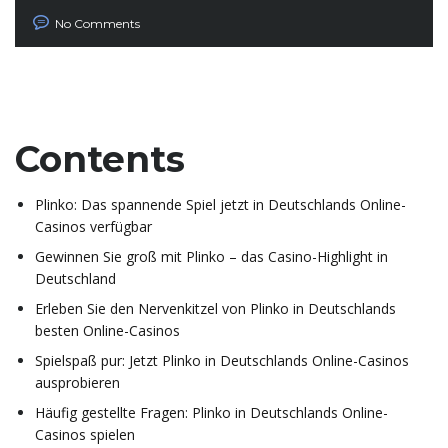
No Comments
Contents
Plinko: Das spannende Spiel jetzt in Deutschlands Online-
Casinos verfügbar
Gewinnen Sie groß mit Plinko – das Casino-Highlight in
Deutschland
Erleben Sie den Nervenkitzel von Plinko in Deutschlands
besten Online-Casinos
Spielspaß pur: Jetzt Plinko in Deutschlands Online-Casinos
ausprobieren
Häufig gestellte Fragen: Plinko in Deutschlands Online-
Casinos spielen