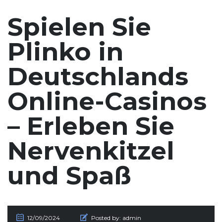
Spielen Sie
Plinko in
Deutschlands
Online-Casinos
– Erleben Sie
Nervenkitzel
und Spaß
12/09/2024
Posted by:
admin