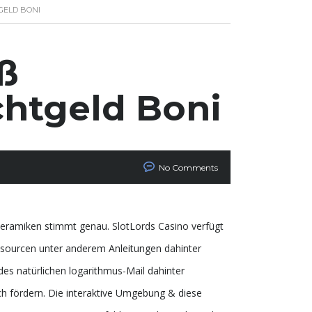
GELD BONI
ß
chtgeld Boni
No Comments
 keramiken stimmt genau. SlotLords Casino verfügt
essourcen unter anderem Anleitungen dahinter
 des natürlichen logarithmus-Mail dahinter
nach fördern. Die interaktive Umgebung & diese