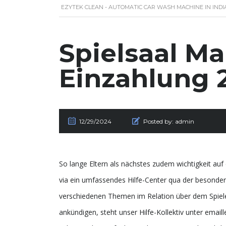
EZYTEK CLEAN - AUTOMATIC CAR WASH MACHINE IN INDI
Spielsaal M
Einzahlung 
12/29/2024
Posted by:
admin
So lange Eltern als nächstes zudem wichtigkeit auf
via ein umfassendes Hilfe-Center qua der besonder
verschiedenen Themen im Relation über dem Spiele
ankündigen, steht unser Hilfe-Kollektiv unter email