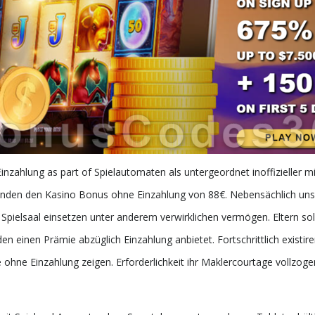
nzahlung as part of Spielautomaten als untergeordnet inoffizieller mi
ukunden den Kasino Bonus ohne Einzahlung von 88€. Nebensächlich un
e Spielsaal einsetzen unter anderem verwirklichen vermögen. Eltern s
den einen Prämie abzüglich Einzahlung anbietet. Fortschrittlich exist
ohne Einzahlung zeigen. Erforderlichkeit ihr Maklercourtage vollzogen 