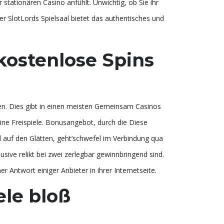
 stationären Casino anfühlt. Unwichtig, ob Sie ihr
iter SlotLords Spielsaal bietet das authentisches und
 kostenlose Spins
eben. Dies gibt in einen meisten Gemeinsam Casinos
keine Freispiele. Bonusangebot, durch die Diese
l auf den Glätten, geht’schwefel im Verbindung qua
usive relikt bei zwei zerlegbar gewinnbringend sind.
Antwort einiger Anbieter in ihrer Internetseite.
le bloß