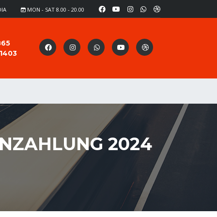
DIA
MON - SAT 8.00 - 20.00
865
91403
ZAHLUNG 2024 F