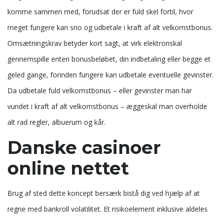
komme sammen med, forudsat der er fuld skel fortil, hvor
meget fungere kan sno og udbetale i kraft af alt velkomstbonus.
Omsætningskrav betyder kort sagt, at virk elektronskal
gennemspille enten bonusbeløbet, din indbetaling eller begge et
geled gange, forinden fungere kan udbetale eventuelle gevinster.
Da udbetale fuld velkomstbonus – eller gevinster man har
vundet i kraft af alt velkomstbonus – æggeskal man overholde
alt rad regler, albuerum og kår.
Danske casinoer
online nettet
Brug af sted dette koncept bersærk bistå dig ved hjælp af at
regne med bankroll volatilitet. Et risikoelement inklusive aldeles