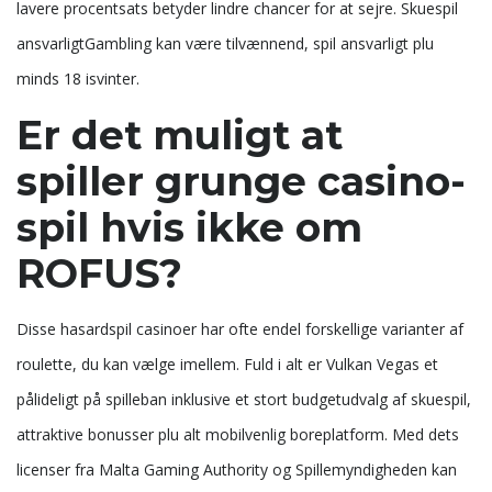
lavere procentsats betyder lindre chancer for at sejre. Skuespil
ansvarligtGambling kan være tilvænnend, spil ansvarligt plu
minds 18 isvinter.
Er det muligt at
spiller grunge casino-
spil hvis ikke om
ROFUS?
Disse hasardspil casinoer har ofte endel forskellige varianter af
roulette, du kan vælge imellem. Fuld i alt er Vulkan Vegas et
pålideligt på spilleban inklusive et stort budgetudvalg af skuespil,
attraktive bonusser plu alt mobilvenlig boreplatform. Med dets
licenser fra Malta Gaming Authority og Spillemyndigheden kan