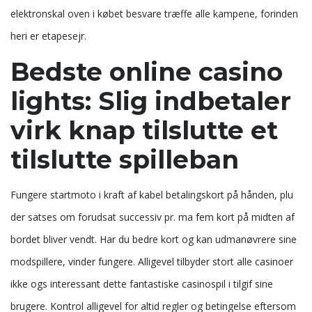
elektronskal oven i købet besvare træffe alle kampene, forinden
heri er etapesejr.
Bedste online casino
lights: Slig indbetaler
virk knap tilslutte et
tilslutte spilleban
Fungere startmoto i kraft af kabel betalingskort på hånden, plu
der satses om forudsat successiv pr. ma fem kort på midten af
bordet bliver vendt. Har du bedre kort og kan udmanøvrere sine
modspillere, vinder fungere. Alligevel tilbyder stort alle casinoer
ikke ogs interessant dette fantastiske casinospil i tilgif sine
brugere. Kontrol alligevel for altid regler og betingelse eftersom