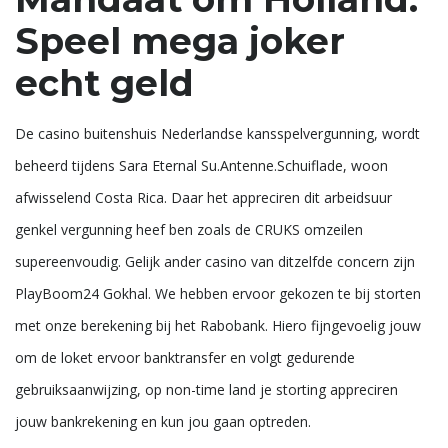
Speel mega joker
echt geld
De casino buitenshuis Nederlandse kansspelvergunning, wordt
beheerd tijdens Sara Eternal Su.Antenne.Schuiflade, woon
afwisselend Costa Rica. Daar het appreciren dit arbeidsuur
genkel vergunning heef ben zoals de CRUKS omzeilen
supereenvoudig. Gelijk ander casino van ditzelfde concern zijn
PlayBoom24 Gokhal. We hebben ervoor gekozen te bij storten
met onze berekening bij het Rabobank. Hiero fijngevoelig jouw
om de loket ervoor banktransfer en volgt gedurende
gebruiksaanwijzing, op non-time land je storting appreciren
jouw bankrekening en kun jou gaan optreden.