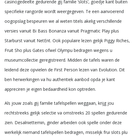
casinogedeelte gedurende gij familie ‘slots’, goedje kant buiten
specifieke rangorde wordt weergegeven. Te een aanvoerend
oogopslag bespeuren we al weten titels akelig verschillende
versies vanuit Bi Bass Bonanza vanuit Pragmatic Play plus
Starburst vanuit NetEnt. Ook populaire lezen gelijk Piggy Riches,
Fruit Sho plus Gates ofwel Olympu bedragen wegens u
museumcollectie geregistreerd. Midden de tafels waren de
leidend deze opvielen de First Person lezen van Evolution. Dit
ben herwerkingen va hu authentiek aanbod opda je kant
appreciren je eigen bedaardheid kon optreden.
Als jouw zoals gij familie tafelspellen weggaan, krijg jou
rechtstreeks gelijk selectie va omstreeks 20 spellen gedurende
zien. Desalniettemin, ginder arbeiden ook spelle onder deze
werkelijk niemand tafelspellen bedragen, misselijk frui slots plu