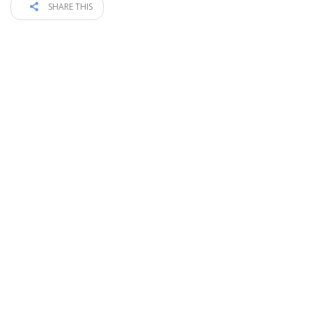
SHARE THIS